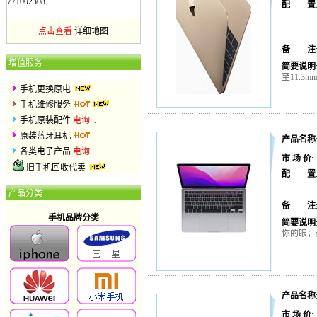
771002308
配 置
点击查看
详细地图
备 注
增值服务
简要说明
至11.
手机更换原电
手机维修服务
手机原装配件
电询...
原装蓝牙耳机
产品名称
各类电子产品
电询...
市 场 价
旧手机回收代卖
配 置
产品分类
备 注
手机品牌分类
简要说明
你的眼；最
产品名称
市 场 价