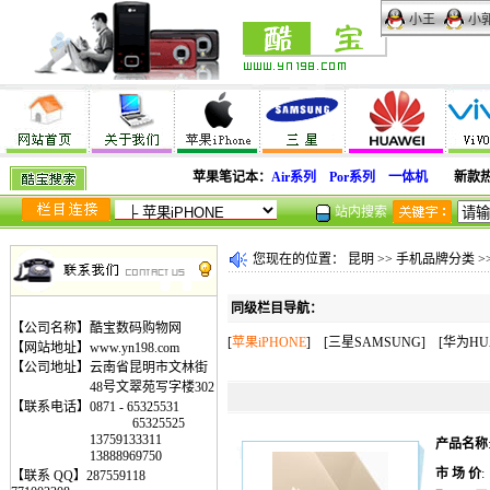
小王
小
苹果笔记本：
Air系列
Por系列
一体机
新款
站内搜索
您现在的位置：
昆明
>>
手机品牌分类
>
同级栏目导航：
【公司名称】酷宝数码购物网
[
苹果iPHONE
] [
三星SAMSUNG
] [
华为HU
【网站地址】www.yn198.com
【公司地址】云南省昆明市文林街
48号文翠苑写字楼302
【联系电话】0871 - 65325531
65325525
13759133311
产品名称
13888969750
市 场 价
【联系 QQ】287559118